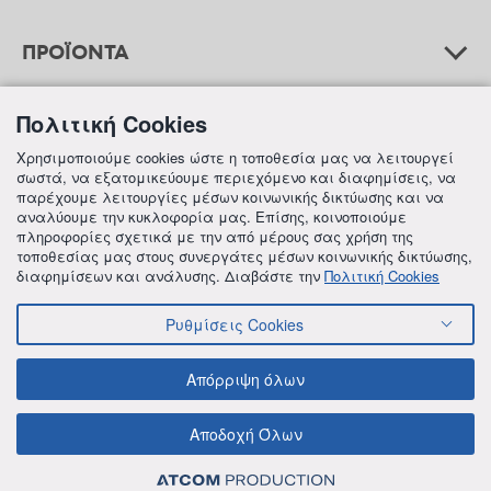
ΠΡΟΪΟΝΤΑ
Πολιτική Cookies
ΒΟΗΘΕΙΑ
Χρησιμοποιούμε cookies ώστε η τοποθεσία μας να λειτουργεί
σωστά, να εξατομικεύουμε περιεχόμενο και διαφημίσεις, να
παρέχουμε λειτουργίες μέσων κοινωνικής δικτύωσης και να
αναλύουμε την κυκλοφορία μας. Επίσης, κοινοποιούμε
ΠΛΗΡΟΦΟΡΙΕΣ
πληροφορίες σχετικά με την από μέρους σας χρήση της
τοποθεσίας μας στους συνεργάτες μέσων κοινωνικής δικτύωσης,
διαφημίσεων και ανάλυσης. Διαβάστε την
Πολιτική Cookies
Ρυθμίσεις Cookies
© 2018 FREZYDERM A.B.Ε.E. ALL RIGHTS RESERVED
ΟΡΟΙ ΚΑΙ ΠΡΟΫΠΟΘΕΣΕΙΣ
ΠΟΛΙΤΙΚΗ ΓΙΑ ΤΟΝ ΑΝΤΑΓΩΝΙΣΜΟ
Απόρριψη όλων
ΠΟΛΙΤΙΚΗ ΕΣΩΤΕΡΙΚΩΝ ΑΝΑΦΟΡΩΝ & ΚΑΤΑΓΓΕΛΙΩΝ (Ν. 4990/22)
ΠΟΛΙΤΙΚΗ ΠΡΟΛΗΨΗΣ ΚΑΙ ΚΑΤΑΠΟΛΕΜΗΣΗΣ ΒΙΑΣ ΚΑΙ ΠΑΡΕΝΟΧΛΗΣΗΣ
ΠΟΛΙΤΙΚΗ ΑΠΟΡΡΗΤΟΥ ΤΗΣ FREZYDERM
ΠΟΛΙΤΙΚΗ ΓΙΑ ΤΑ COOKIES
Αποδοχή Όλων
ΟΙΚΟΝΟΜΙΚΑ ΣΤΟΙΧΕΙΑ ΤΗΣ FREZYDERM