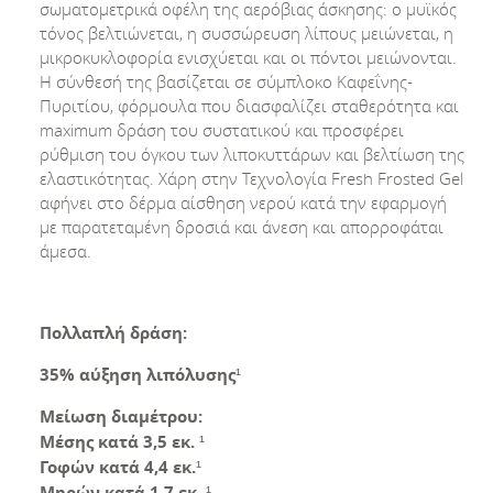
σωματομετρικά οφέλη της αερόβιας άσκησης: ο μυϊκός
τόνος βελτιώνεται, η συσσώρευση λίπους μειώνεται, η
μικροκυκλοφορία ενισχύεται και οι πόντοι μειώνονται.
Η σύνθεσή της βασίζεται σε σύμπλοκο Καφεΐνης-
Πυριτίου, φόρμουλα που διασφαλίζει σταθερότητα και
maximum δράση του συστατικού και προσφέρει
ρύθμιση του όγκου των λιποκυττάρων και βελτίωση της
ελαστικότητας. Χάρη στην Τεχνολογία Fresh Frosted Gel
αφήνει στο δέρμα αίσθηση νερού κατά την εφαρμογή
με παρατεταμένη δροσιά και άνεση και απορροφάται
άμεσα.
Πολλαπλή δράση:
35%
αύξηση λιπόλυσης¹
Μείωση διαμέτρου:
Μέσης κατά 3,5 εκ.
¹
Γοφών κατά 4,4 εκ.
¹
Μηρών κατά 1,7 εκ.
¹