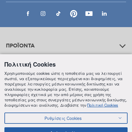
ΠΡΟΪΟΝΤΑ
Πολιτική Cookies
ΒΟΗΘΕΙΑ
Χρησιμοποιούμε cookies ώστε η τοποθεσία μας να λειτουργεί
σωστά, να εξατομικεύουμε περιεχόμενο και διαφημίσεις, να
παρέχουμε λειτουργίες μέσων κοινωνικής δικτύωσης και να
αναλύουμε την κυκλοφορία μας. Επίσης, κοινοποιούμε
ΠΛΗΡΟΦΟΡΙΕΣ
πληροφορίες σχετικά με την από μέρους σας χρήση της
τοποθεσίας μας στους συνεργάτες μέσων κοινωνικής δικτύωσης,
διαφημίσεων και ανάλυσης. Διαβάστε την
Πολιτική Cookies
Ρυθμίσεις Cookies
© 2018 FREZYDERM A.B.Ε.E. ALL RIGHTS RESERVED
ΟΡΟΙ ΚΑΙ ΠΡΟΫΠΟΘΕΣΕΙΣ
ΠΟΛΙΤΙΚΗ ΓΙΑ ΤΟΝ ΑΝΤΑΓΩΝΙΣΜΟ