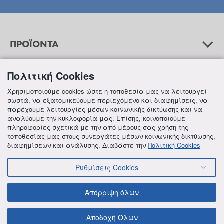
ΠΡΟΪΟΝΤΑ
Πολιτική Cookies
ΒΟΗΘΕΙΑ
Χρησιμοποιούμε cookies ώστε η τοποθεσία μας να λειτουργεί
σωστά, να εξατομικεύουμε περιεχόμενο και διαφημίσεις, να
παρέχουμε λειτουργίες μέσων κοινωνικής δικτύωσης και να
αναλύουμε την κυκλοφορία μας. Επίσης, κοινοποιούμε
ΠΛΗΡΟΦΟΡΙΕΣ
πληροφορίες σχετικά με την από μέρους σας χρήση της
τοποθεσίας μας στους συνεργάτες μέσων κοινωνικής δικτύωσης,
διαφημίσεων και ανάλυσης. Διαβάστε την
Πολιτική Cookies
Ρυθμίσεις Cookies
© 2018 FREZYDERM A.B.Ε.E. ALL RIGHTS RESERVED
ΟΡΟΙ ΚΑΙ ΠΡΟΫΠΟΘΕΣΕΙΣ
ΠΟΛΙΤΙΚΗ ΓΙΑ ΤΟΝ ΑΝΤΑΓΩΝΙΣΜΟ
Απόρριψη όλων
ΠΟΛΙΤΙΚΗ ΕΣΩΤΕΡΙΚΩΝ ΑΝΑΦΟΡΩΝ & ΚΑΤΑΓΓΕΛΙΩΝ (Ν. 4990/22)
ΠΟΛΙΤΙΚΗ ΠΡΟΛΗΨΗΣ ΚΑΙ ΚΑΤΑΠΟΛΕΜΗΣΗΣ ΒΙΑΣ ΚΑΙ ΠΑΡΕΝΟΧΛΗΣΗΣ
Αποδοχή Όλων
ΠΟΛΙΤΙΚΗ ΑΠΟΡΡΗΤΟΥ ΤΗΣ FREZYDERM
ΠΟΛΙΤΙΚΗ ΓΙΑ ΤΑ COOKIES