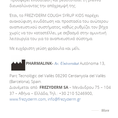
διευκολύνοντας την απόχρεμψή της.
Έτσι, το FREZYDERM COUGH SYRUP KIDS παρέχει
ανακούφιση, ενυδάτωση και προστασία του ανώτερου
αναπνευστικού συστήματος, καθώς ρυθμίζει τον βήχα
χωρίς να τον καταστέλλει, με σεβασμό στην αμυντική
λειτουργία του για το αναπνευστικό σύστημα.
Με ευχάριστη γεύση φράουλα και μέλι.
Av. Universitat
PHARMALINK-
Autónoma 13,
Parc Tecnològic del Vallès 08290 Cerdanyola del Vallès
(Barcelona), Spain.
Διανέμεται από:
FREZYDERM
SA
– Μενάνδρου 75 – 104
37 – Αθήνα – Ελλάδα, Τηλ.: +30 210 5246900,
www.frezyderm.com
,
info@frezyderm.gr
More