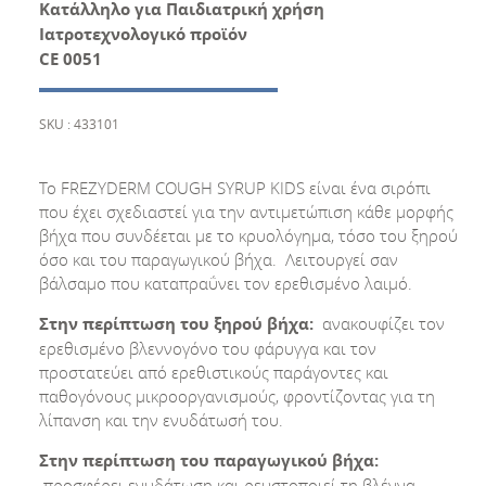
Κατάλληλο για Παιδιατρική χρήση
Ιατροτεχνολογικό προϊόν
CE
0051
SKU : 433101
Το FREZYDERM COUGH SYRUP KIDS είναι ένα σιρόπι
που έχει σχεδιαστεί για την αντιμετώπιση κάθε μορφής
βήχα που συνδέεται με το κρυολόγημα, τόσο του ξηρού
όσο και του παραγωγικού βήχα. Λειτουργεί σαν
βάλσαμο που καταπραΰνει τον ερεθισμένο λαιμό.
Στην περίπτωση του ξηρού βήχα:
ανακουφίζει τον
ερεθισμένο βλεννογόνο του φάρυγγα και τον
προστατεύει από ερεθιστικούς παράγοντες και
παθογόνους μικροοργανισμούς, φροντίζοντας για τη
λίπανση και την ενυδάτωσή του.
Στην περίπτωση του παραγωγικού βήχα:
προσφέρει ενυδάτωση και ρευστοποιεί τη βλέννα