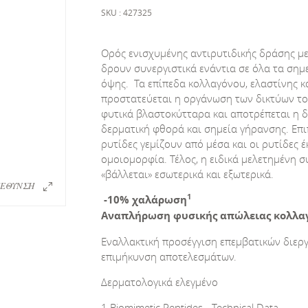
SKU : 427325
Ορός ενισχυμένης αντιρυτιδικής δράσης μ
δρουν συνεργιστικά ενάντια σε όλα τα ση
όψης. Τα επίπεδα κολλαγόνου, ελαστίνης 
προστατεύεται η οργάνωση των δικτύων τ
φυτικά βλαστοκύτταρα και αποτρέπεται η δ
δερματική φθορά και σημεία γήρανσης. Επιπ
ρυτίδες γεμίζουν από μέσα και οι ρυτίδες
ομοιομορφία. Τέλος, η ειδικά μελετημένη 
«βάλλεται» εσωτερικά και εξωτερικά.
ΕΘΥΝΣΗ
1
-10% χαλάρωση
Αναπλήρωση φυσικής απώλειας κολλαγό
Εναλλακτική προσέγγιση επεμβατικών διεργ
επιμήκυνση αποτελεσμάτων.
Δερματολογικά ελεγμένο
1.Biomimetic Peptides - Technical Data