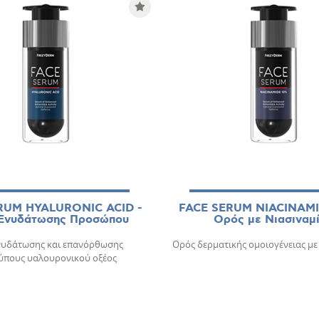
RUM HYALURONIC ACID -
FACE SERUM NIACINAMI
Ενυδάτωσης Προσώπου
Ορός με Νιασιναμ
νυδάτωσης και επανόρθωσης
Ορός δερματικής ομοιογένειας με
τύπους υαλουρονικού οξέος