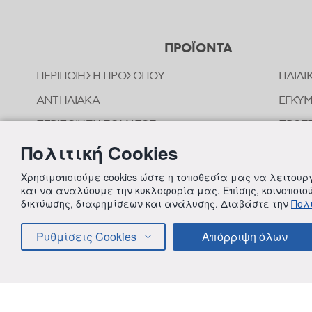
ΠΡΟΪΟΝΤΑ
ΠΕΡΙΠΟΙΗΣΗ ΠΡΟΣΩΠΟΥ
ΠΑΙΔΙ
ΑΝΤΗΛΙΑΚΑ
ΕΓΚΥ
ΠΕΡΙΠΟΙΗΣΗ ΣΩΜΑΤΟΣ
ΠΡΟΣΤ
ΤΣΙΜ
Πολιτική Cookies
ΠΕΡΙΠΟΙΗΣΗ ΜΑΛΛΙΩΝ
ΟΜΟΙ
ΣΤΟΜΑΤΙΚΗ ΥΓΙΕΙΝΗ
Χρησιμοποιούμε cookies ώστε η τοποθεσία μας να λειτου
ΠΕΡΙΠ
και να αναλύουμε την κυκλοφορία μας. Επίσης, κοινοποι
ΑΠΟΣΥΜΦΟΡΗΤΙΚΑ ΜΥΤΗΣ
δικτύωσης, διαφημίσεων και ανάλυσης. Διαβάστε την
Πολι
ΣΥΜΠ
ΦΡΟΝΤΙΔΑ ΜΩΡΟΥ
Ρυθμίσεις Cookies
Απόρριψη όλων
ΠΑΙΔΙΚΗ ΠΕΡΙΠΟΙΗΣΗ
© 2018 FREZYDERM A.B.Ε.E. ALL RIGHTS RESERVED
ΟΡΟΙ 