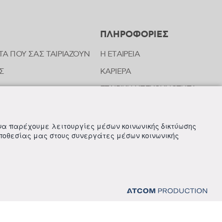
ΠΛΗΡΟΦΟΡΙΕΣ
ΤΑ ΠΟΥ ΣΑΣ ΤΑΙΡΙΑΖΟΥΝ
Η ΕΤΑΙΡΕΙΑ
Σ
ΚΑΡΙΕΡΑ
ΕΤΑΙΡΙΚΗ ΥΠΕΥΘΥΝΟΤΗΤΑ
ΝΩΝΙΑΣ ΤΗΣ FREZYDERM
ΝΕΑ
 να παρέχουμε λειτουργίες μέσων κοινωνικής δικτύωσης
οποθεσίας μας στους συνεργάτες μέσων κοινωνικής
ΙΚΩΝ ΑΝΑΦΟΡΩΝ & ΚΑΤΑΓΓΕΛΙΩΝ (Ν. 4990/22)