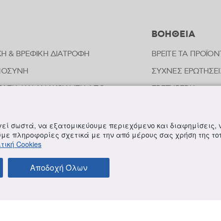
ΒΟΗΘΕΙΑ
ΚΗ & ΒΡΕΦΙΚΗ ΔΙΑΤΡΟΦΗ
ΒΡΕΙΤΕ ΤΑ ΠΡΟΪΟΝ
ΜΟΣΥΝΗ
ΣΥΧΝΕΣ ΕΡΩΤΗΣΕΙ
ΑΣΙΑ ΚΑΙ ΑΝΑΚΟΥΦΙΣΗ ΑΠΟ
FREZYPEDIA
ΠΗΜΑΤΑ ΕΝΤΟΜΩΝ
ΣΤΟΙΧΕΙΑ ΕΠΙΚΟΙ
ΟΠΑΘΗΤΙΚΗ
ργεί σωστά, να εξατομικεύουμε περιεχόμενο και διαφημίσεις,
ΟΙΗΣΗ ΕΥΑΙΣΘΗΤΗΣ ΠΕΡΙΟΧΗΣ
ούμε πληροφορίες σχετικά με την από μέρους σας χρήση της τ
τική Cookies
ΛΗΡΩΜΑΤΑ ΔΙΑΤΡΟΦΗΣ
Αποδοχή Όλων
ΚΑΙ ΠΡΟΫΠΟΘΕΣΕΙΣ
ΠΟΛΙΤΙΚΗ ΓΙΑ ΤΟΝ ΑΝΤΑΓΩΝΙΣΜΟ
ΠΟΛΙΤΙΚΗ ΕΣΩΤΕΡ