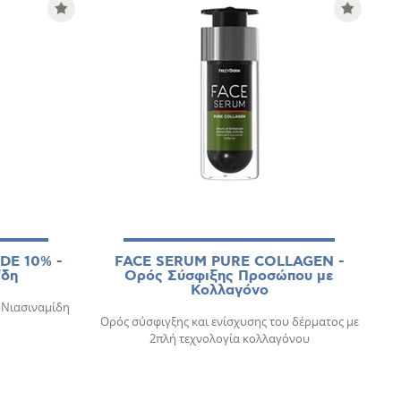
DE 10% -
FACE SERUM PURE COLLAGEN -
ίδη
Ορός Σύσφιξης Προσώπου με
Αν
Κολλαγόνο
 Νιασιναμίδη
Ορ
Ορός σύσφιγξης και ενίσχυσης του δέρματος με
2πλή τεχνολογία κολλαγόνου