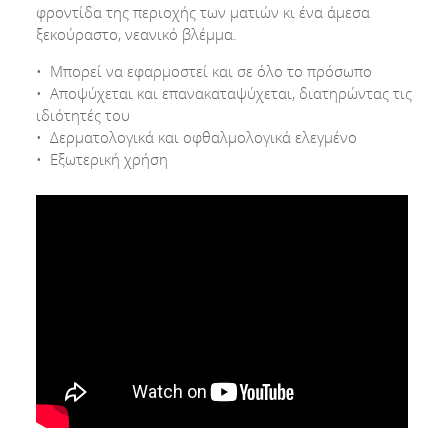
φροντίδα της περιοχής των ματιών κι ένα άμεσα
ξεκούραστο, νεανικό βλέμμα.
• Μπορεί να εφαρμοστεί και σε όλο το πρόσωπο
• Αποψύχεται και επανακαταψύχεται, διατηρώντας τις
ιδιότητές του
• Δερματολογικά και οφθαλμολογικά ελεγμένο
• Εξωτερική χρήση