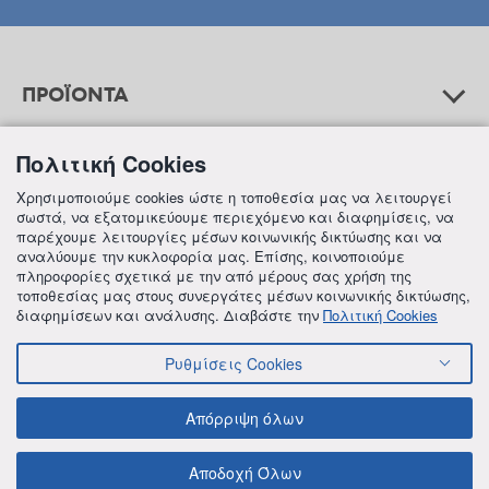
ΠΡΟΪΟΝΤΑ
Πολιτική Cookies
ΒΟΗΘΕΙΑ
Χρησιμοποιούμε cookies ώστε η τοποθεσία μας να λειτουργεί
σωστά, να εξατομικεύουμε περιεχόμενο και διαφημίσεις, να
παρέχουμε λειτουργίες μέσων κοινωνικής δικτύωσης και να
αναλύουμε την κυκλοφορία μας. Επίσης, κοινοποιούμε
ΠΛΗΡΟΦΟΡΙΕΣ
πληροφορίες σχετικά με την από μέρους σας χρήση της
τοποθεσίας μας στους συνεργάτες μέσων κοινωνικής δικτύωσης,
διαφημίσεων και ανάλυσης. Διαβάστε την
Πολιτική Cookies
Ρυθμίσεις Cookies
© 2018 FREZYDERM A.B.Ε.E. ALL RIGHTS RESERVED
ΟΡΟΙ ΚΑΙ ΠΡΟΫΠΟΘΕΣΕΙΣ
ΠΟΛΙΤΙΚΗ ΓΙΑ ΤΟΝ ΑΝΤΑΓΩΝΙΣΜΟ
Απόρριψη όλων
ΠΟΛΙΤΙΚΗ ΕΣΩΤΕΡΙΚΩΝ ΑΝΑΦΟΡΩΝ & ΚΑΤΑΓΓΕΛΙΩΝ (Ν. 4990/22)
ΠΟΛΙΤΙΚΗ ΠΡΟΛΗΨΗΣ ΚΑΙ ΚΑΤΑΠΟΛΕΜΗΣΗΣ ΒΙΑΣ ΚΑΙ ΠΑΡΕΝΟΧΛΗΣΗΣ
Αποδοχή Όλων
ΠΟΛΙΤΙΚΗ ΑΠΟΡΡΗΤΟΥ ΤΗΣ FREZYDERM
ΠΟΛΙΤΙΚΗ ΓΙΑ ΤΑ COOKIES