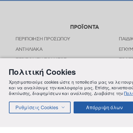
ΠΡΟΪΟΝΤΑ
ΠΕΡΙΠΟΙΗΣΗ ΠΡΟΣΩΠΟΥ
ΠΑΙΔΙ
ΑΝΤΗΛΙΑΚΑ
ΕΓΚΥ
ΠΕΡΙΠΟΙΗΣΗ ΣΩΜΑΤΟΣ
ΠΡΟΣΤ
ΤΣΙΜ
Πολιτική Cookies
ΠΕΡΙΠΟΙΗΣΗ ΜΑΛΛΙΩΝ
ΟΜΟΙ
ΣΤΟΜΑΤΙΚΗ ΥΓΙΕΙΝΗ
Χρησιμοποιούμε cookies ώστε η τοποθεσία μας να λειτου
ΠΕΡΙΠ
και να αναλύουμε την κυκλοφορία μας. Επίσης, κοινοποι
ΑΠΟΣΥΜΦΟΡΗΤΙΚΑ ΜΥΤΗΣ
δικτύωσης, διαφημίσεων και ανάλυσης. Διαβάστε την
Πολι
ΣΥΜΠ
ΦΡΟΝΤΙΔΑ ΜΩΡΟΥ
Ρυθμίσεις Cookies
Απόρριψη όλων
ΠΑΙΔΙΚΗ ΠΕΡΙΠΟΙΗΣΗ