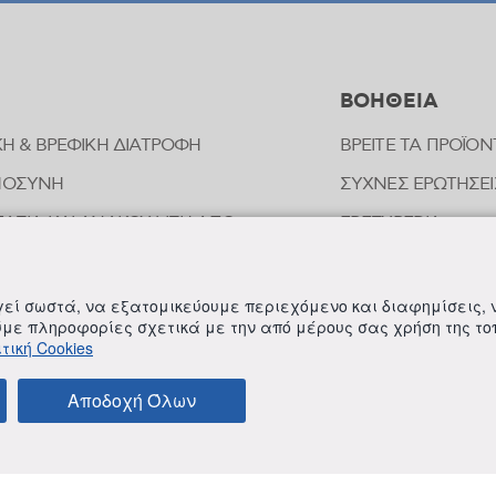
ΒΟΗΘΕΙΑ
ΚΗ & ΒΡΕΦΙΚΗ ΔΙΑΤΡΟΦΗ
ΒΡΕΙΤΕ ΤΑ ΠΡΟΪΟΝ
ΜΟΣΥΝΗ
ΣΥΧΝΕΣ ΕΡΩΤΗΣΕΙ
ΑΣΙΑ ΚΑΙ ΑΝΑΚΟΥΦΙΣΗ ΑΠΟ
FREZYPEDIA
ΠΗΜΑΤΑ ΕΝΤΟΜΩΝ
ΣΤΟΙΧΕΙΑ ΕΠΙΚΟΙ
ΟΠΑΘΗΤΙΚΗ
ργεί σωστά, να εξατομικεύουμε περιεχόμενο και διαφημίσεις,
ΟΙΗΣΗ ΕΥΑΙΣΘΗΤΗΣ ΠΕΡΙΟΧΗΣ
ούμε πληροφορίες σχετικά με την από μέρους σας χρήση της τ
τική Cookies
ΛΗΡΩΜΑΤΑ ΔΙΑΤΡΟΦΗΣ
Αποδοχή Όλων