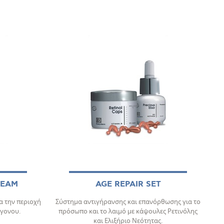
REAM
AGE REPAIR SET
α την περιοχή
Σύστημα αντιγήρανσης και επανόρθωσης για το
άγονου.
πρόσωπο και το λαιμό με κάψουλες Ρετινόλης
και Ελιξήριο Νεότητας.