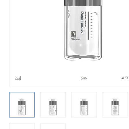
ΜΕΓ
15ml