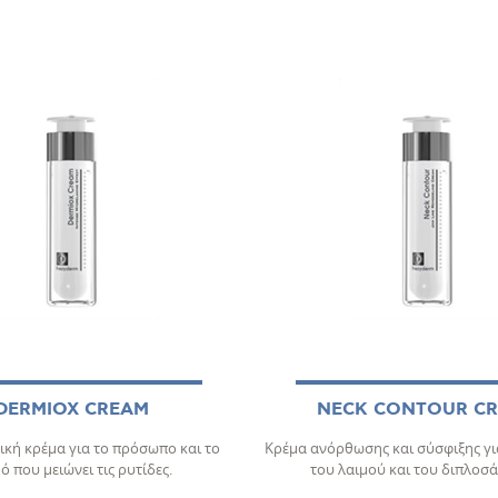
DERMIOX CREAM
NECK CONTOUR C
ική κρέμα για το πρόσωπο και το
Κρέμα ανόρθωσης και σύσφιξης γι
ό που μειώνει τις ρυτίδες.
του λαιμού και του διπλοσ