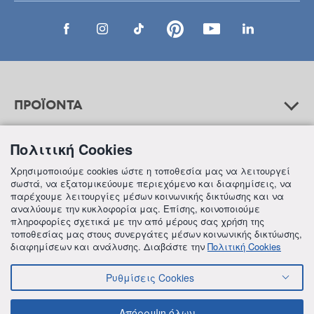
ΠΡΟΪΟΝΤΑ
Πολιτική Cookies
ΒΟΗΘΕΙΑ
Χρησιμοποιούμε cookies ώστε η τοποθεσία μας να λειτουργεί
σωστά, να εξατομικεύουμε περιεχόμενο και διαφημίσεις, να
παρέχουμε λειτουργίες μέσων κοινωνικής δικτύωσης και να
αναλύουμε την κυκλοφορία μας. Επίσης, κοινοποιούμε
ΠΛΗΡΟΦΟΡΙΕΣ
πληροφορίες σχετικά με την από μέρους σας χρήση της
τοποθεσίας μας στους συνεργάτες μέσων κοινωνικής δικτύωσης,
διαφημίσεων και ανάλυσης. Διαβάστε την
Πολιτική Cookies
Ρυθμίσεις Cookies
© 2018 FREZYDERM A.B.Ε.E. ALL RIGHTS RESERVED
ΟΡΟΙ ΚΑΙ ΠΡΟΫΠΟΘΕΣΕΙΣ
ΠΟΛΙΤΙΚΗ ΓΙΑ ΤΟΝ ΑΝΤΑΓΩΝΙΣΜΟ
Απόρριψη όλων