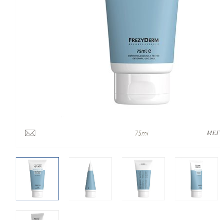
ΜΕΓ
75ml