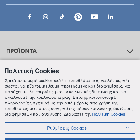
ΠΡΟΪΟΝΤΑ
Πολιτική Cookies
ΒΟΗΘΕΙΑ
Χρησιμοποιούμε cookies ώστε η τοποθεσία μας να λειτουργεί
σωστά, να εξατομικεύουμε περιεχόμενο και διαφημίσεις, να
παρέχουμε λειτουργίες μέσων κοινωνικής δικτύωσης και να
αναλύουμε την κυκλοφορία μας. Επίσης, κοινοποιούμε
ΠΛΗΡΟΦΟΡΙΕΣ
πληροφορίες σχετικά με την από μέρους σας χρήση της
τοποθεσίας μας στους συνεργάτες μέσων κοινωνικής δικτύωσης,
διαφημίσεων και ανάλυσης. Διαβάστε την
Πολιτική Cookies
Ρυθμίσεις Cookies
© 2018 FREZYDERM A.B.Ε.E. ALL RIGHTS RESERVED
ΟΡΟΙ ΚΑΙ ΠΡΟΫΠΟΘΕΣΕΙΣ
ΠΟΛΙΤΙΚΗ ΓΙΑ ΤΟΝ ΑΝΤΑΓΩΝΙΣΜΟ