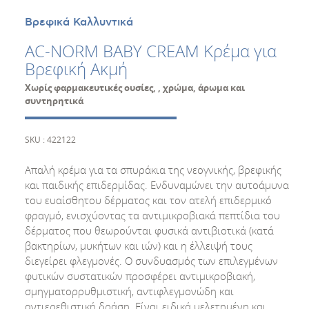
Βρεφικά Καλλυντικά
AC-NORM BABY CREAM Κρέμα για
Βρεφική Ακμή
Χωρίς φαρμακευτικές ουσίες, , χρώμα, άρωμα και
συντηρητικά
SKU : 422122
Απαλή κρέμα για τα σπυράκια της νεογνικής, βρεφικής
και παιδικής επιδερμίδας. Ενδυναμώνει την αυτοάμυνα
του ευαίσθητου δέρματος και τον ατελή επιδερμικό
φραγμό, ενισχύοντας τα αντιμικροβιακά πεπτίδια του
δέρματος που θεωρούνται φυσικά αντιβιοτικά (κατά
βακτηρίων, μυκήτων και ιών) και η έλλειψή τους
διεγείρει φλεγμονές. Ο συνδυασμός των επιλεγμένων
φυτικών συστατικών προσφέρει αντιμικροβιακή,
σμηγματορρυθμιστική, αντιφλεγμονώδη και
αντιερεθιστική δράση. Είναι ειδικά μελετημένη και