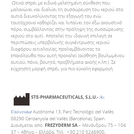
Ωτικό σπρέι με ειδικά μελετημένη σύνθεση που
μαλακώνει και διαλύει τη συσσώρευση του κεριού στα
αυτιά διευκολύνοντας την εξαγωγή του ενώ
ταυτόχρονα καθαρίζει και λιπαίνει τον έξω ακουστικό
πόρο, συμβάλλοντας στην πρόληψη της συσσώρευσης
κεριού στο αυτί. Αποτελεί την ιδανική επιλογή σε
περιπτώσεις υπερβολικής συγκέντρωσης κεριού
διαφόρου αιτιολογίας, προλαμβάνοντας τα
επακόλουθα που αυτή προκαλεί (αίσθηση βουλωμένου
αυτιού, πόνο, βουητό, προβλήματα ακοής κ.λπ.). Σε
εύχρηστη μορφή σπρέι, για πιο εύκολη εφαρμογή.
Av
.
STE
-
PHARMACEUTICALS
,
S
.
L
.
U
.-
Universitat
Autónoma 13, Parc Tecnològic del Vallès
08290 Cerdanyola del Vallès (Barcelona), Spain.
Διανέμεται από:
FREZYDERM
SA
– Μενάνδρου 75 – 104
37 – Αθήνα – Ελλάδα, Τηλ.: +30 210 5246900,