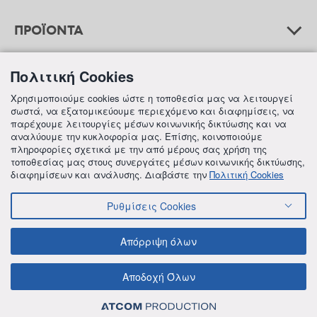
ΠΡΟΪΟΝΤΑ
Πολιτική Cookies
ΒΟΗΘΕΙΑ
Χρησιμοποιούμε cookies ώστε η τοποθεσία μας να λειτουργεί
σωστά, να εξατομικεύουμε περιεχόμενο και διαφημίσεις, να
παρέχουμε λειτουργίες μέσων κοινωνικής δικτύωσης και να
αναλύουμε την κυκλοφορία μας. Επίσης, κοινοποιούμε
ΠΛΗΡΟΦΟΡΙΕΣ
πληροφορίες σχετικά με την από μέρους σας χρήση της
τοποθεσίας μας στους συνεργάτες μέσων κοινωνικής δικτύωσης,
διαφημίσεων και ανάλυσης. Διαβάστε την
Πολιτική Cookies
Ρυθμίσεις Cookies
© 2018 FREZYDERM A.B.Ε.E. ALL RIGHTS RESERVED
ΟΡΟΙ ΚΑΙ ΠΡΟΫΠΟΘΕΣΕΙΣ
ΠΟΛΙΤΙΚΗ ΓΙΑ ΤΟΝ ΑΝΤΑΓΩΝΙΣΜΟ
Απόρριψη όλων
ΠΟΛΙΤΙΚΗ ΕΣΩΤΕΡΙΚΩΝ ΑΝΑΦΟΡΩΝ & ΚΑΤΑΓΓΕΛΙΩΝ (Ν. 4990/22)
ΠΟΛΙΤΙΚΗ ΠΡΟΛΗΨΗΣ ΚΑΙ ΚΑΤΑΠΟΛΕΜΗΣΗΣ ΒΙΑΣ ΚΑΙ ΠΑΡΕΝΟΧΛΗΣΗΣ
ΠΟΛΙΤΙΚΗ ΑΠΟΡΡΗΤΟΥ ΤΗΣ FREZYDERM
ΠΟΛΙΤΙΚΗ ΓΙΑ ΤΑ COOKIES
Αποδοχή Όλων
ΟΙΚΟΝΟΜΙΚΑ ΣΤΟΙΧΕΙΑ ΤΗΣ FREZYDERM