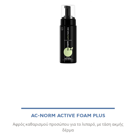
AC-NORM ACTIVE FOAM PLUS
Αφρός καθαρισμού προσώπου για το λιπαρό, με τάση ακμής
Ά
δέρμα