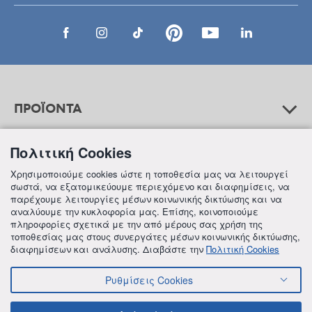
ΠΡΟΪΟΝΤΑ
Πολιτική Cookies
ΒΟΗΘΕΙΑ
Χρησιμοποιούμε cookies ώστε η τοποθεσία μας να λειτουργεί
σωστά, να εξατομικεύουμε περιεχόμενο και διαφημίσεις, να
παρέχουμε λειτουργίες μέσων κοινωνικής δικτύωσης και να
αναλύουμε την κυκλοφορία μας. Επίσης, κοινοποιούμε
ΠΛΗΡΟΦΟΡΙΕΣ
πληροφορίες σχετικά με την από μέρους σας χρήση της
τοποθεσίας μας στους συνεργάτες μέσων κοινωνικής δικτύωσης,
διαφημίσεων και ανάλυσης. Διαβάστε την
Πολιτική Cookies
Ρυθμίσεις Cookies
© 2018 FREZYDERM A.B.Ε.E. ALL RIGHTS RESERVED
ΟΡΟΙ ΚΑΙ ΠΡΟΫΠΟΘΕΣΕΙΣ
ΠΟΛΙΤΙΚΗ ΓΙΑ ΤΟΝ ΑΝΤΑΓΩΝΙΣΜΟ