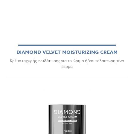
DIAMOND VELVET MOISTURIZING CREAM
Κρέμα ισχυρής ενυδάτωσης για το ώριμο ή/και ταλαιπωρημένο
δέρμα