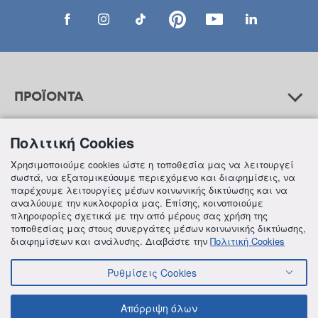
ΠΡΟΪΟΝΤΑ
Πολιτική Cookies
ΒΟΗΘΕΙΑ
Χρησιμοποιούμε cookies ώστε η τοποθεσία μας να λειτουργεί
σωστά, να εξατομικεύουμε περιεχόμενο και διαφημίσεις, να
παρέχουμε λειτουργίες μέσων κοινωνικής δικτύωσης και να
αναλύουμε την κυκλοφορία μας. Επίσης, κοινοποιούμε
ΠΛΗΡΟΦΟΡΙΕΣ
πληροφορίες σχετικά με την από μέρους σας χρήση της
τοποθεσίας μας στους συνεργάτες μέσων κοινωνικής δικτύωσης,
διαφημίσεων και ανάλυσης. Διαβάστε την
Πολιτική Cookies
Ρυθμίσεις Cookies
© 2018 FREZYDERM A.B.Ε.E. ALL RIGHTS RESERVED
ΟΡΟΙ ΚΑΙ ΠΡΟΫΠΟΘΕΣΕΙΣ
ΠΟΛΙΤΙΚΗ ΓΙΑ ΤΟΝ ΑΝΤΑΓΩΝΙΣΜΟ
Απόρριψη όλων
ΠΟΛΙΤΙΚΗ ΕΣΩΤΕΡΙΚΩΝ ΑΝΑΦΟΡΩΝ & ΚΑΤΑΓΓΕΛΙΩΝ (Ν. 4990/22)