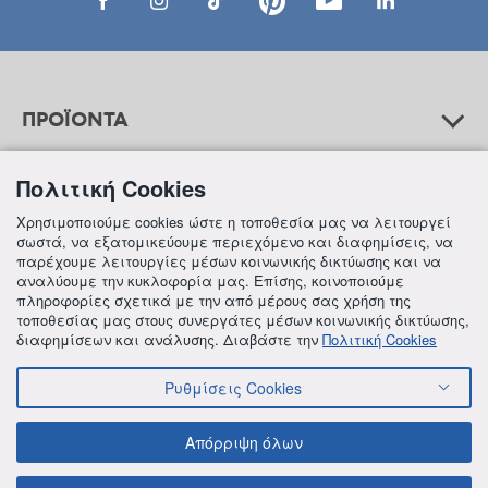
ΠΡΟΪΟΝΤΑ
Πολιτική Cookies
ΒΟΗΘΕΙΑ
Χρησιμοποιούμε cookies ώστε η τοποθεσία μας να λειτουργεί
σωστά, να εξατομικεύουμε περιεχόμενο και διαφημίσεις, να
παρέχουμε λειτουργίες μέσων κοινωνικής δικτύωσης και να
αναλύουμε την κυκλοφορία μας. Επίσης, κοινοποιούμε
ΠΛΗΡΟΦΟΡΙΕΣ
πληροφορίες σχετικά με την από μέρους σας χρήση της
τοποθεσίας μας στους συνεργάτες μέσων κοινωνικής δικτύωσης,
διαφημίσεων και ανάλυσης. Διαβάστε την
Πολιτική Cookies
Ρυθμίσεις Cookies
© 2018 FREZYDERM A.B.Ε.E. ALL RIGHTS RESERVED
ΟΡΟΙ ΚΑΙ ΠΡΟΫΠΟΘΕΣΕΙΣ
ΠΟΛΙΤΙΚΗ ΓΙΑ ΤΟΝ ΑΝΤΑΓΩΝΙΣΜΟ
Απόρριψη όλων
ΠΟΛΙΤΙΚΗ ΕΣΩΤΕΡΙΚΩΝ ΑΝΑΦΟΡΩΝ & ΚΑΤΑΓΓΕΛΙΩΝ (Ν. 4990/22)
ΠΟΛΙΤΙΚΗ ΠΡΟΛΗΨΗΣ ΚΑΙ ΚΑΤΑΠΟΛΕΜΗΣΗΣ ΒΙΑΣ ΚΑΙ ΠΑΡΕΝΟΧΛΗΣΗΣ