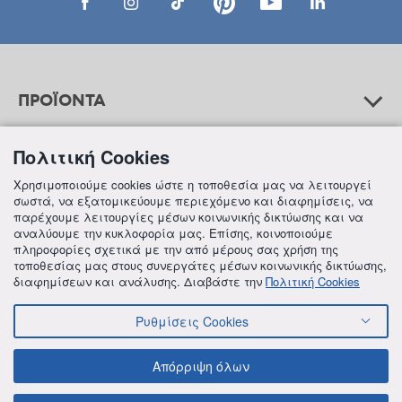
ΠΡΟΪΟΝΤΑ
Πολιτική Cookies
ΒΟΗΘΕΙΑ
Χρησιμοποιούμε cookies ώστε η τοποθεσία μας να λειτουργεί
σωστά, να εξατομικεύουμε περιεχόμενο και διαφημίσεις, να
παρέχουμε λειτουργίες μέσων κοινωνικής δικτύωσης και να
αναλύουμε την κυκλοφορία μας. Επίσης, κοινοποιούμε
ΠΛΗΡΟΦΟΡΙΕΣ
πληροφορίες σχετικά με την από μέρους σας χρήση της
τοποθεσίας μας στους συνεργάτες μέσων κοινωνικής δικτύωσης,
διαφημίσεων και ανάλυσης. Διαβάστε την
Πολιτική Cookies
Ρυθμίσεις Cookies
© 2018 FREZYDERM A.B.Ε.E. ALL RIGHTS RESERVED
ΟΡΟΙ ΚΑΙ ΠΡΟΫΠΟΘΕΣΕΙΣ
ΠΟΛΙΤΙΚΗ ΓΙΑ ΤΟΝ ΑΝΤΑΓΩΝΙΣΜΟ
Απόρριψη όλων
ΠΟΛΙΤΙΚΗ ΕΣΩΤΕΡΙΚΩΝ ΑΝΑΦΟΡΩΝ & ΚΑΤΑΓΓΕΛΙΩΝ (Ν. 4990/22)
ΠΟΛΙΤΙΚΗ ΠΡΟΛΗΨΗΣ ΚΑΙ ΚΑΤΑΠΟΛΕΜΗΣΗΣ ΒΙΑΣ ΚΑΙ ΠΑΡΕΝΟΧΛΗΣΗΣ