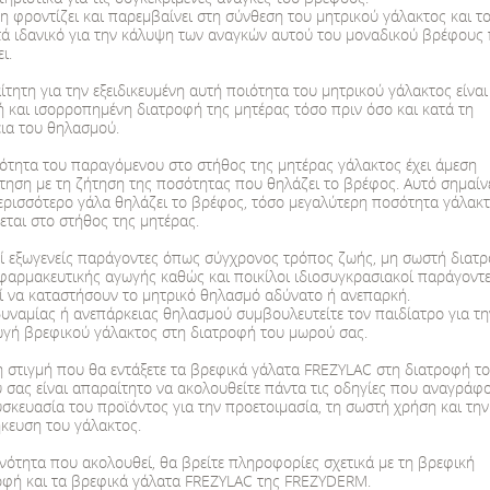
η φροντίζει και παρεμβαίνει στη σύνθεση του μητρικού γάλακτος και τ
το βιολογικό χαμομήλι για βρέφη και παιδιά με ευεργετική δράσ
τά ιδανικό για την κάλυψη των αναγκών αυτού του μοναδικού βρέφους
προστιθέμενη αξία στα γεύματα του μωρού και του παιδιού με εξ
ι.
παιδικής διατροφής ειδικά σχεδιασμένες με βάση τις απαιτητικέ
τητη για την εξειδικευμένη αυτή ποιότητα του μητρικού γάλακτος είναι
ή και ισορροπημένη διατροφή της μητέρας τόσο πριν όσο και κατά τη
το κατάλληλο γεύμα για το βρέφος και το παιδί πάντα κατόπιν 
εια του θηλασμού.
ότητα του παραγόμενου στο στήθος της μητέρας γάλακτος έχει άμεση
*Το μητρικό γάλα είναι η ιδανική τροφή για τα βρέφη. Ο αποκλε
τηση με τη ζήτηση της ποσότητας που θηλάζει το βρέφος. Αυτό σημαίνε
είναι ιδανικός για το μωρό σας. Όταν ο θηλασμός είναι αδύνατο
ερισσότερο γάλα θηλάζει το βρέφος, τόσο μεγαλύτερη ποσότητα γάλακ
εται στο στήθος της μητέρας.
εισαγωγή στη διατροφή του μωρού σας βρεφικού γάλακτος. Η έν
ί εξωγενείς παράγοντες όπως σύγχρονος τρόπος ζωής, μη σωστή διατρ
επιπτώσεις στον θηλασμό.
φαρμακευτικής αγωγής καθώς και ποικίλοι ιδιοσυγκρασιακοί παράγοντ
ί να καταστήσουν το μητρικό θηλασμό αδύνατο ή ανεπαρκή.
δυναμίας ή ανεπάρκειας θηλασμού συμβουλευτείτε τον παιδίατρο για τη
ωγή βρεφικού γάλακτος στη διατροφή του μωρού σας.
1
2
3
η στιγμή που θα εντάξετε τα βρεφικά γάλατα FREZYLAC στη διατροφή τ
 σας είναι απαραίτητο να ακολουθείτε πάντα τις οδηγίες που αναγράφο
υσκευασία του προϊόντος για την προετοιμασία, τη σωστή χρήση και την
κευση του γάλακτος.
ενότητα που ακολουθεί, θα βρείτε πληροφορίες σχετικά με τη βρεφική
οφή και τα βρεφικά γάλατα FREZYLAC της FREZYDERM.