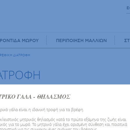
ΡΟΝΤΙΔΑ ΜΩΡΟΥ
ΠΕΡΙΠΟΙΗΣΗ ΜΑΛΛΙΩΝ
ΣΤ
ΒΡΕΦΙΚΗ ΔΙΑΤΡΟΦΗ
ΙΑΤΡΟΦΗ
ΡΙΚΟ ΓΑΛΑ - ΘΗΛΑΣΜΟΣ
Η διατροφή στη βρεφική και παιδική ηλικία θέτει τα θεμέλια για 
ενήλικη ζωή. Στις ολοκληρωμένες σειρές της FREZYDERM θα βρε
ρικό γάλα είναι η ιδανική τροφή για τα βρέφη.
προτάσεων για το μενού του βρέφους, του νήπιου και του παιδι
κλειστικός μητρικός θηλασμός κατά το πρώτο εξάμηνο της ζωής είναι
διατροφής που περιλαμβάνουν: αγελαδινό ή κατσικίσιο βιολογικό
κός για το μωρό. Το μητρικό γάλα έχει ορισμένη σύνθεση και ποιοτικά
ειδικούς ιατρικούς σκοπούς,
βιολογικές βρεφικές κρέμες
, βιολογ
ηριστικά για τις συγκεκριμένες ανάγκες του βρέφους.