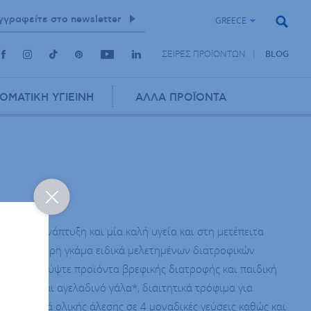
GREECE
ΣΕΙΡΕΣ ΠΡΟΪΟΝΤΩΝ
BLOG
ΟΜΑΤΙΚΗ ΥΓΙΕΙΝΗ
ΑΛΛΑ ΠΡΟΪΟΝΤΑ
μία υγιή ανάπτυξη και μία καλή υγεία και στη μετέπειτα
ίτε μία πλήρη γκάμα ειδικά μελετημένων διατροφικών
ού. Ανακαλύψτε προϊόντα βρεφικής διατροφής και παιδική
 γάλα* και αγελαδινό γάλα*, διαιτητικά τρόφιμα για
ικό τραχανά ολικής άλεσης σε 4 μοναδικές γεύσεις καθώς και