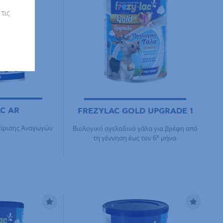
τις
C AR
FREZYLAC GOLD UPGRADE 1
είρισης Αναγωγών
Βιολογικό αγελαδινό γάλα για βρέφη από
τη γέννηση έως τον 6° μήνα.