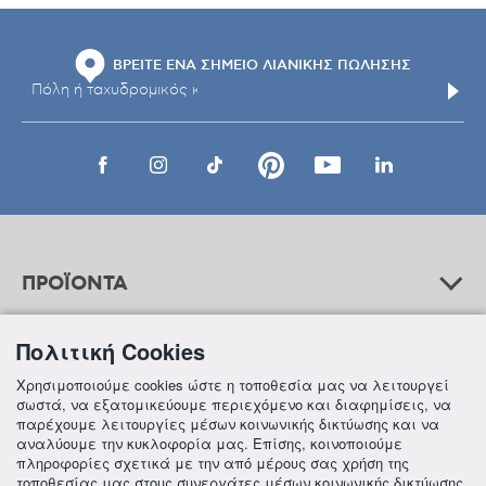
ΒΡΕΙΤΕ ΕΝΑ ΣΗΜΕΙΟ ΛΙΑΝΙΚΗΣ ΠΩΛΗΣΗΣ
ΠΡΟΪΟΝΤΑ
Πολιτική Cookies
ΒΟΗΘΕΙΑ
Χρησιμοποιούμε cookies ώστε η τοποθεσία μας να λειτουργεί
σωστά, να εξατομικεύουμε περιεχόμενο και διαφημίσεις, να
παρέχουμε λειτουργίες μέσων κοινωνικής δικτύωσης και να
αναλύουμε την κυκλοφορία μας. Επίσης, κοινοποιούμε
ΠΛΗΡΟΦΟΡΙΕΣ
πληροφορίες σχετικά με την από μέρους σας χρήση της
τοποθεσίας μας στους συνεργάτες μέσων κοινωνικής δικτύωσης,