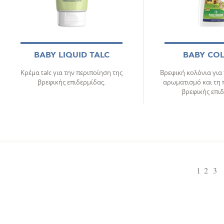
BABY LIQUID TALC
BABY CO
Κρέμα talc για την περιποίηση της
Βρεφική κολόνια για
βρεφικής επιδερμίδας.
αρωματισμό και τη 
βρεφικής επιδ
1
2
3