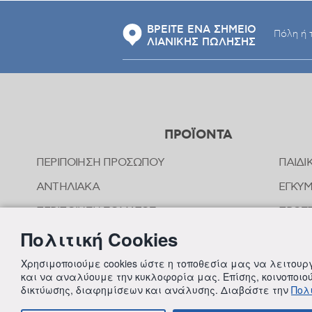
ΒΡΕΙΤΕ ΕΝΑ ΣΗΜΕΙΟ
ΛΙΑΝΙΚΗΣ ΠΩΛΗΣΗΣ
ΠΡΟΪΟΝΤΑ
ΠΕΡΙΠΟΙΗΣΗ ΠΡΟΣΩΠΟΥ
ΠΑΙΔΙ
ΑΝΤΗΛΙΑΚΑ
ΕΓΚΥ
ΠΕΡΙΠΟΙΗΣΗ ΣΩΜΑΤΟΣ
ΠΡΟΣΤ
ΤΣΙΜ
Πολιτική Cookies
ΠΕΡΙΠΟΙΗΣΗ ΜΑΛΛΙΩΝ
ΟΜΟΙ
ΣΤΟΜΑΤΙΚΗ ΥΓΙΕΙΝΗ
Χρησιμοποιούμε cookies ώστε η τοποθεσία μας να λειτου
ΠΕΡΙΠ
και να αναλύουμε την κυκλοφορία μας. Επίσης, κοινοποι
ΑΠΟΣΥΜΦΟΡΗΤΙΚΑ ΜΥΤΗΣ
δικτύωσης, διαφημίσεων και ανάλυσης. Διαβάστε την
Πολι
ΣΥΜΠ
ΦΡΟΝΤΙΔΑ ΜΩΡΟΥ