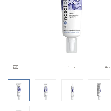
ΜΕΓ
15ml