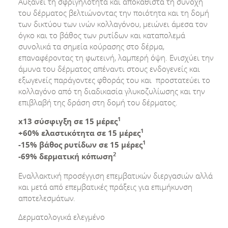
Αυξάνει τη σφριγηλότητα και αποκαθιστά τη συνοχή
του δέρματος βελτιώνοντας την ποιότητα και τη δομή
των δικτύου των ινών κολλαγόνου, μειώνει άμεσα τον
όγκο και το βάθος των ρυτίδων και καταπολεμά
συνολικά τα σημεία κούρασης στο δέρμα,
επαναφέροντας τη φωτεινή, λαμπερή όψη. Ενισχύει την
άμυνα του δέρματος απέναντι στους ενδογενείς και
εξωγενείς παράγοντες φθοράς του και προστατεύει το
κολλαγόνο από τη διαδικασία γλυκοζυλίωσης και την
επιβλαβή της δράση στη δομή του δέρματος.
1
x
13 σύσφιγξη σε 15 μέρες
1
+60% ελαστικότητα σε 15 μέρες
1
-15% βάθος ρυτίδων σε 15 μέρες
2
-69% δερματική κόπωση
Εναλλακτική προσέγγιση επεμβατικών διεργασιών αλλά
και μετά από επεμβατικές πράξεις για επιμήκυνση
αποτελεσμάτων.
Δερματολογικά ελεγμένο